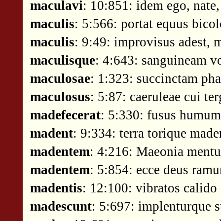
maculavi
: 10:851: idem ego, nate
maculis
: 5:566: portat equus bicol
maculis
: 9:49: improvisus adest, 
maculisque
: 4:643: sanguineam v
maculosae
: 1:323: succinctam pha
maculosus
: 5:87: caeruleae cui te
madefecerat
: 5:330: fusus humum 
madent
: 9:334: terra torique m
madentem
: 4:216: Maeonia ment
madentem
: 5:854: ecce deus ram
madentis
: 12:100: vibratos calido
madescunt
: 5:697: implenturque 