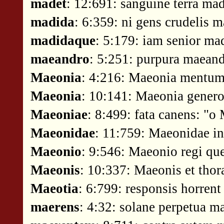
madet
: 12:691: sanguine terra mad
madida
: 6:359: ni gens crudelis 
madidaque
: 5:179: iam senior ma
maeandro
: 5:251: purpura maeand
Maeonia
: 4:216: Maeonia mentu
Maeonia
: 10:141: Maeonia genero
Maeoniae
: 8:499: fata canens: "o
Maeonidae
: 11:759: Maeonidae in
Maeonio
: 9:546: Maeonio regi qu
Maeonis
: 10:337: Maeonis et thor
Maeotia
: 6:799: responsis horrent
maerens
: 4:32: solane perpetua m