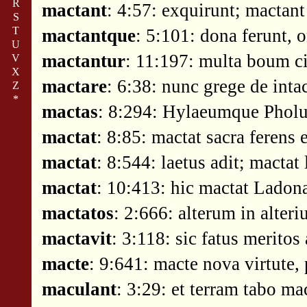
R
mactant
: 4:57: exquirunt; mactant
S
T
mactantque
: 5:101: dona ferunt, 
U
mactantur
: 11:197: multa boum ci
V
X
mactare
: 6:38: nunc grege de int
Z
*
mactas
: 8:294: Hylaeumque Pholu
mactat
: 8:85: mactat sacra ferens 
mactat
: 8:544: laetus adit; mactat
mactat
: 10:413: hic mactat Lado
mactatos
: 2:666: alterum in alter
mactavit
: 3:118: sic fatus meritos
macte
: 9:641: macte nova virtute, p
maculant
: 3:29: et terram tabo ma