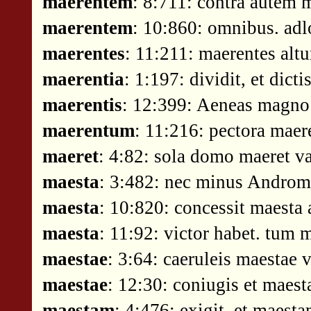
maerentem
: 8:711: contra autem
maerentem
: 10:860: omnibus. adlo
maerentes
: 11:211: maerentes alt
maerentia
: 1:197: dividit, et dict
maerentis
: 12:399: Aeneas magno 
maerentum
: 11:216: pectora maer
maeret
: 4:82: sola domo maeret vac
maesta
: 3:482: nec minus Androm
maesta
: 10:820: concessit maesta 
maesta
: 11:92: victor habet. tum
maestae
: 3:64: caeruleis maestae v
maestae
: 12:30: coniugis et maest
maestam
: 4:476: exigit, et maest