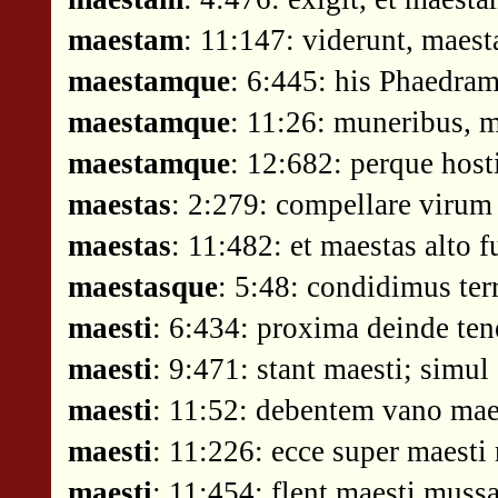
maestam
: 11:147: viderunt, maes
maestamque
: 6:445: his Phaedra
maestamque
: 11:26: muneribus, 
maestamque
: 12:682: perque host
maestas
: 2:279: compellare virum
maestas
: 11:482: et maestas alto 
maestasque
: 5:48: condidimus ter
maesti
: 6:434: proxima deinde tene
maesti
: 9:471: stant maesti; simu
maesti
: 11:52: debentem vano mae
maesti
: 11:226: ecce super maest
maesti
: 11:454: flent maesti muss