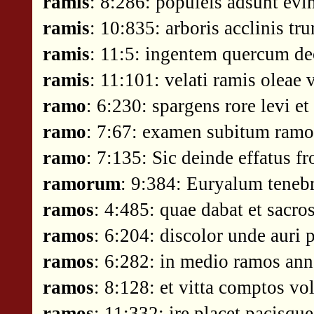
ramis
: 8:286: populeis adsunt evi
ramis
: 10:835: arboris acclinis tr
ramis
: 11:5: ingentem quercum de
ramis
: 11:101: velati ramis oleae
ramo
: 6:230: spargens rore levi et
ramo
: 7:67: examen subitum ramo
ramo
: 7:135: Sic deinde effatus 
ramorum
: 9:384: Euryalum teneb
ramos
: 4:485: quae dabat et sacro
ramos
: 6:204: discolor unde auri p
ramos
: 6:282: in medio ramos ann
ramos
: 8:128: et vitta comptos vo
ramos
: 11:332: ire placet pacisq