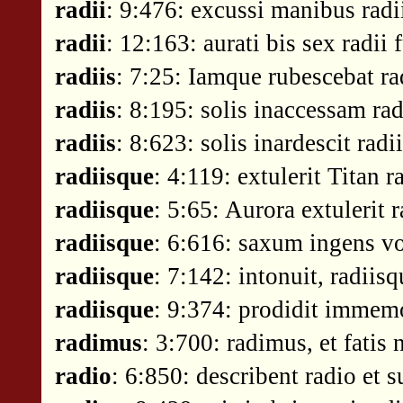
radii
: 9:476: excussi manibus radi
radii
: 12:163: aurati bis sex radii 
radiis
: 7:25: Iamque rubescebat rad
radiis
: 8:195: solis inaccessam ra
radiis
: 8:623: solis inardescit radi
radiisque
: 4:119: extulerit Titan r
radiisque
: 5:65: Aurora extulerit 
radiisque
: 6:616: saxum ingens vo
radiisque
: 7:142: intonuit, radiis
radiisque
: 9:374: prodidit immemo
radimus
: 3:700: radimus, et fati
radio
: 6:850: describent radio et s