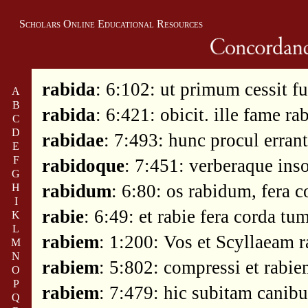
Scholars Online Educational Resources
rabida
: 6:102: ut primum cessit fu
A
B
rabida
: 6:421: obicit. ille fame ra
C
D
rabidae
: 7:493: hunc procul erran
E
F
rabidoque
: 7:451: verberaque ins
G
rabidum
: 6:80: os rabidum, fera 
H
I
rabie
: 6:49: et rabie fera corda tu
K
L
rabiem
: 1:200: Vos et Scyllaeam 
M
N
rabiem
: 5:802: compressi et rabi
O
P
rabiem
: 7:479: hic subitam canib
Q