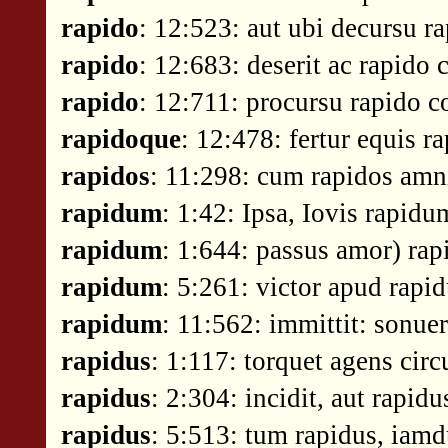
rapido
: 12:523: aut ubi decursu r
rapido
: 12:683: deserit ac rapido
rapido
: 12:711: procursu rapido c
rapidoque
: 12:478: fertur equis r
rapidos
: 11:298: cum rapidos amni
rapidum
: 1:42: Ipsa, Iovis rapid
rapidum
: 1:644: passus amor) rap
rapidum
: 5:261: victor apud rapi
rapidum
: 11:562: immittit: sonu
rapidus
: 1:117: torquet agens circ
rapidus
: 2:304: incidit, aut rapi
rapidus
: 5:513: tum rapidus, iam