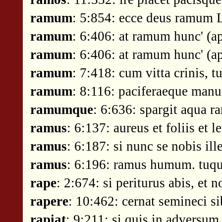
ramum
: 5:854: ecce deus ramum 
ramum
: 6:406: at ramum hunc' (ap
ramum
: 6:406: at ramum hunc' (ap
ramum
: 7:418: cum vitta crinis, 
ramum
: 8:116: paciferaeque manu
ramumque
: 6:636: spargit aqua r
ramus
: 6:137: aureus et foliis et 
ramus
: 6:187: si nunc se nobis il
ramus
: 6:196: ramus humum. tuque
rape
: 2:674: si periturus abis, et 
rapere
: 10:462: cernat semineci s
rapiat
: 9:211: si quis in adversum