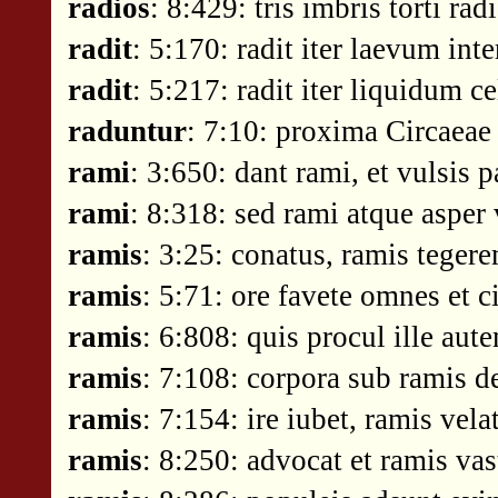
radios
: 8:429: tris imbris torti rad
radit
: 5:170: radit iter laevum int
radit
: 5:217: radit iter liquidum 
raduntur
: 7:10: proxima Circaeae 
rami
: 3:650: dant rami, et vulsis 
rami
: 8:318: sed rami atque asper 
ramis
: 3:25: conatus, ramis tegere
ramis
: 5:71: ore favete omnes et c
ramis
: 6:808: quis procul ille aut
ramis
: 7:108: corpora sub ramis d
ramis
: 7:154: ire iubet, ramis vel
ramis
: 8:250: advocat et ramis vas