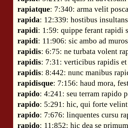
rapiatque
: 7:340: arma velit posc
rapida
: 12:339: hostibus insultans
rapidi
: 1:59: quippe ferant rapidi
rapidi
: 11:906: sic ambo ad muros
rapidis
: 6:75: ne turbata volent ra
rapidis
: 7:31: verticibus rapidis e
rapidis
: 8:442: nunc manibus rapi
rapidisque
: 7:156: haud mora, fest
rapido
: 4:241: seu terram rapido p
rapido
: 5:291: hic, qui forte veli
rapido
: 7:676: linquentes cursu r
rapido
: 11:852: hic dea se primum