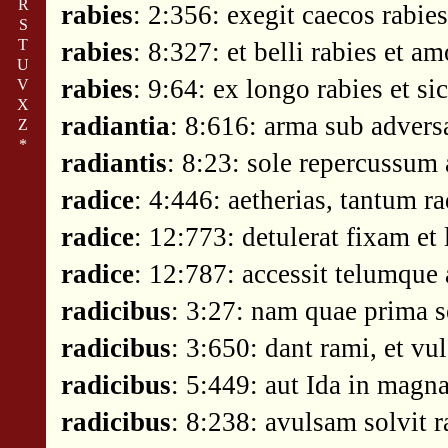
R
rabies
: 2:356: exegit caecos rabies
S
T
rabies
: 8:327: et belli rabies et a
U
rabies
: 9:64: ex longo rabies et si
V
X
radiantia
: 8:616: arma sub adversa
Z
*
radiantis
: 8:23: sole repercussum 
radice
: 4:446: aetherias, tantum ra
radice
: 12:773: detulerat fixam et 
radice
: 12:787: accessit telumque a
radicibus
: 3:27: nam quae prima s
radicibus
: 3:650: dant rami, et vu
radicibus
: 5:449: aut Ida in magna
radicibus
: 8:238: avulsam solvit r