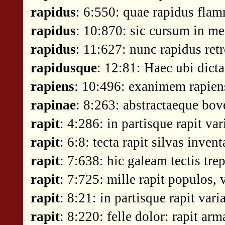
rapidus
: 6:550: quae rapidus flam
rapidus
: 10:870: sic cursum in me
rapidus
: 11:627: nunc rapidus ret
rapidusque
: 12:81: Haec ubi dicta
rapiens
: 10:496: exanimem rapien
rapinae
: 8:263: abstractaeque bov
rapit
: 4:286: in partisque rapit va
rapit
: 6:8: tecta rapit silvas inve
rapit
: 7:638: hic galeam tectis trep
rapit
: 7:725: mille rapit populos, 
rapit
: 8:21: in partisque rapit var
rapit
: 8:220: felle dolor: rapit a