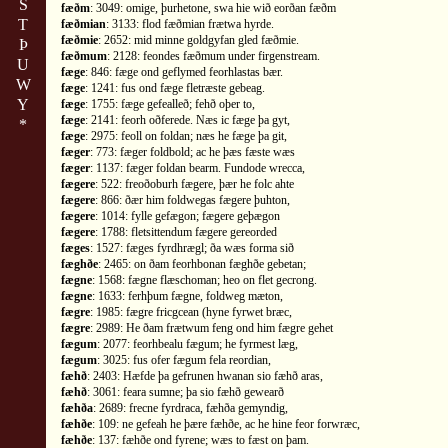
S
fæðm
: 3049: omige, þurhetone, swa hie wið eorðan fæðm
T
fæðmian
: 3133: flod fæðmian frætwa hyrde.
fæðmie
: 2652: mid minne goldgyfan gled fæðmie.
Þ
fæðmum
: 2128: feondes fæðmum under firgenstream.
U
fæge
: 846: fæge ond geflymed feorhlastas bær.
W
fæge
: 1241: fus ond fæge fletræste gebeag.
Y
fæge
: 1755: fæge gefealleð; fehð oþer to,
fæge
: 2141: feorh oðferede. Næs ic fæge þa gyt,
*
fæge
: 2975: feoll on foldan; næs he fæge þa git,
fæger
: 773: fæger foldbold; ac he þæs fæste wæs
fæger
: 1137: fæger foldan bearm. Fundode wrecca,
fægere
: 522: freoðoburh fægere, þær he folc ahte
fægere
: 866: ðær him foldwegas fægere þuhton,
fægere
: 1014: fylle gefægon; fægere geþægon
fægere
: 1788: fletsittendum fægere gereorded
fæges
: 1527: fæges fyrdhrægl; ða wæs forma sið
fæghðe
: 2465: on ðam feorhbonan fæghðe gebetan;
fægne
: 1568: fægne flæschoman; heo on flet gecrong.
fægne
: 1633: ferhþum fægne, foldweg mæton,
fægre
: 1985: fægre fricgcean (hyne fyrwet bræc,
fægre
: 2989: He ðam frætwum feng ond him fægre gehet
fægum
: 2077: feorhbealu fægum; he fyrmest læg,
fægum
: 3025: fus ofer fægum fela reordian,
fæhð
: 2403: Hæfde þa gefrunen hwanan sio fæhð aras,
fæhð
: 3061: feara sumne; þa sio fæhð gewearð
fæhða
: 2689: frecne fyrdraca, fæhða gemyndig,
fæhðe
: 109: ne gefeah he þære fæhðe, ac he hine feor forwræc,
fæhðe
: 137: fæhðe ond fyrene; wæs to fæst on þam.