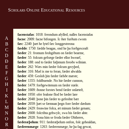
Scholars Online Educational Resources
facenstafas
: 1018: freondum afylled; nalles facenstafas
A
facne
: 2009: facne bifongen. Ic ðær furðum cwom
B
fæc
: 2240: þæt he lytel fæc longgestreona
fædde
: 1750: fædde beagas, ond he þa forðgesceaft
C
fæder
: 21: fromum feohgiftum on fæder bearme,
D
fæder
: 55: folcum gefræge fæder ellor hwearf,
Ð
fæder
: 188: ond to fæder fæþmum freoðo wilnian.
E
fæder
: 262: Wæs min fæder folcum gecyþed,
fæder
: 316: Mæl is me to feran; fæder alwalda
F
fæder
: 459: Gesloh þin fæder fæhðe mæste;
G
fæder
: 1355: foldbuende. No hie fæder cunnon,
H
fæder
: 1479: forðgewitenum on fæder stæle.
I
fæder
: 1609: ðonne forstes bend fæder onlæteð,
fæder
: 1950: ofer fealone flod be fæder lare
K
fæder
: 2048: þone þin fæder to gefeohte bær
L
fæder
: 2059: þæt se fæmnan þegn fore fæder dædum
M
fæder
: 2429: freawine folca, æt minum fæder genam;
N
fæder
: 2608: folcrihta gehwylc, swa his fæder ahte.
fæder
: 2928: Sona him se froda fæder Ohtheres,
O
fæderæþelum
: 911: fæderæþelum onfon, folc gehealdan,
R
fæderenmæge
: 1263: fæderenmæge; he þa fag gewat,